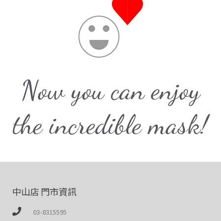
Now you can enjoy
the incredible mask!
中山店 門市資訊
03-8315595