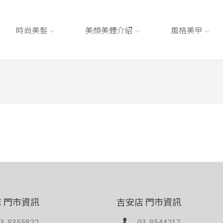
時尚美髮
美顏美體介紹
風格美甲
 門市資訊
吉安店 門市資訊
3-8355822
03-8544217